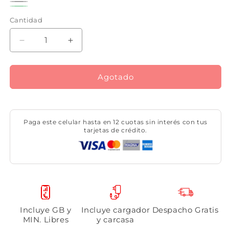
Gris
Variante
Negro
Variante
Verde
Variante
agotada
Cantidad
Cantidad
agotada
agotada
o
o
o
Reducir
Aumentar
no
no
no
cantidad
cantidad
disponible
disponible
para
para
disponible
Motorola
Motorola
Agotado
Moto
Moto
G35
G35
256
256
GB
GB
Paga este celular hasta en 12 cuotas sin interés con tus
5G
5G
tarjetas de crédito.
+
+
eSIM
eSIM
Incluye GB y
Incluye cargador
Despacho Gratis
MIN. Libres
y carcasa