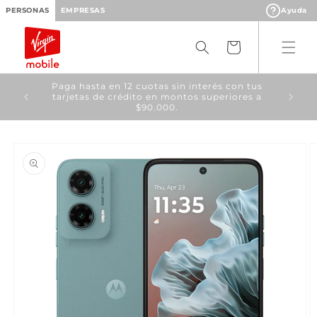
Ir
PERSONAS
EMPRESAS
Ayuda
directamente
al contenido
Carrito
Paga hasta en 12 cuotas sin interés con tus
tarjetas de crédito en montos superiores a
$90.000.
Ir
directamente
a la
información
del producto