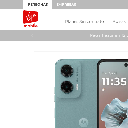
Ir
PERSONAS
EMPRESAS
directamente
al contenido
Planes Sin contrato
Bolsas
Ir
directamente
a la
información
del producto