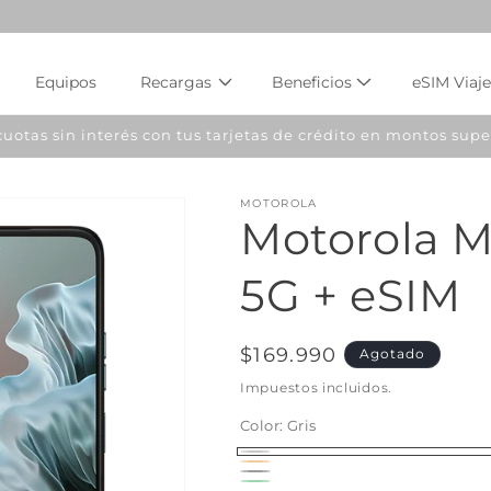
Equipos
Recargas
Beneficios
eSIM Viaje
MOTOROLA
Motorola M
5G + eSIM
Precio
$169.990
Agotado
habitual
Impuestos incluidos.
Color:
Gris
Gris
Variante
Naranja
Variante
Negro
Variante