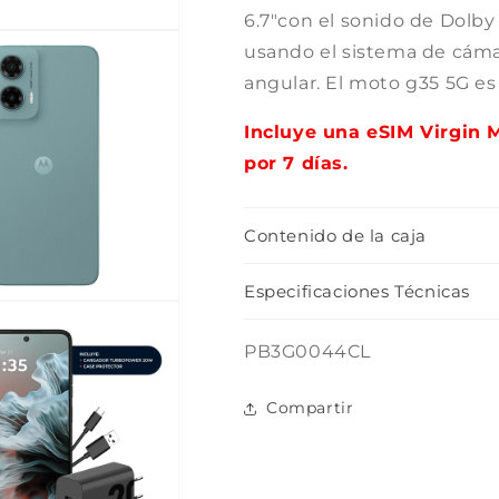
6.7"con el sonido de Dol
usando el sistema de cámar
angular. El moto g35 5G es i
Incluye una eSIM Virgin 
por 7 días.
Contenido de la caja
Especificaciones Técnicas
SKU:
PB3G0044CL
Compartir