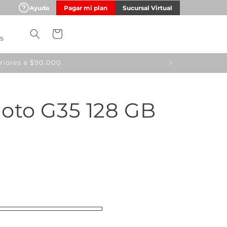
Ayuda
Pagar mi plan
Sucursal Virtual
Carrito
s
oto G35 128 GB